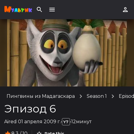
Пингвины из Мадагаскара
Season 1
Episod
Эпизод 6
Aired
01 апреля 2009 г.
•
•
12минут
Y7
8.3
/ 10
Rate this