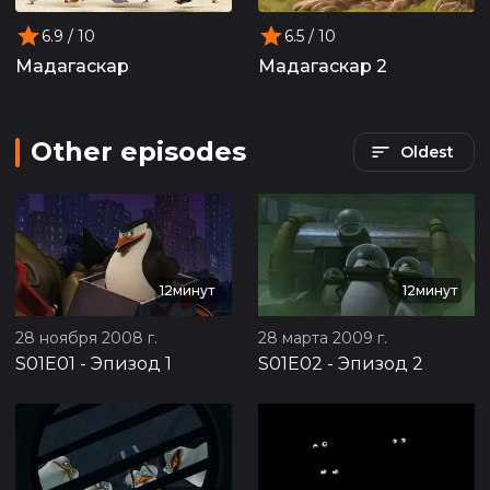
6.9
/ 10
6.5
/ 10
Мадагаскар
Мадагаскар 2
Other episodes
Oldest
12минут
12минут
28 ноября 2008 г.
28 марта 2009 г.
S01E01
-
Эпизод 1
S01E02
-
Эпизод 2