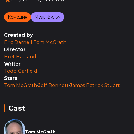
Комедия
Мультфильм
Created by
Eric Darnell
•
Tom McGrath
Director
Bret Haaland
Writer
Todd Garfield
Stars
Tom McGrath
•
Jeff Bennett
•
James Patrick Stuart
Cast
Tom McGrath