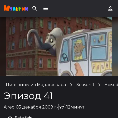
Пингвины из Мадагаскара
Season 1
Episod
Эпизод 41
Aired
05 декабря 2009 г.
•
•
12минут
Y7
Rate this