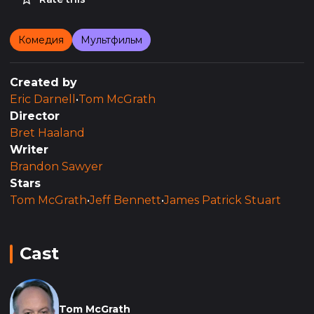
Комедия
Мультфильм
Created by
Eric Darnell
•
Tom McGrath
Director
Bret Haaland
Writer
Brandon Sawyer
Stars
Tom McGrath
•
Jeff Bennett
•
James Patrick Stuart
Cast
Tom McGrath