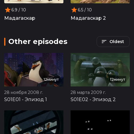
6.9
/ 10
6.5
/ 10
Мадагаскар
Мадагаскар 2
Other episodes
Oldest
12минут
12минут
28 ноября 2008 г.
28 марта 2009 г.
S01E01
-
Эпизод 1
S01E02
-
Эпизод 2