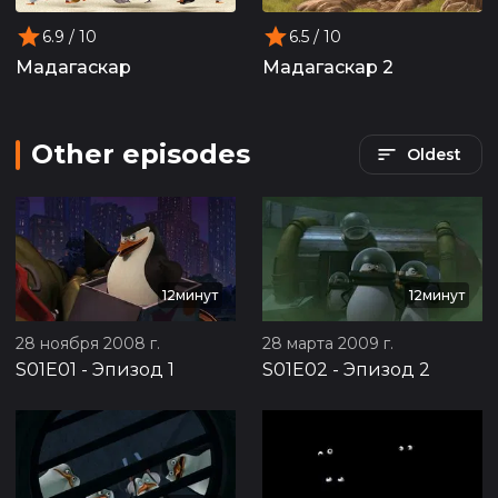
6.9
/ 10
6.5
/ 10
Мадагаскар
Мадагаскар 2
Other episodes
Oldest
12минут
12минут
28 ноября 2008 г.
28 марта 2009 г.
S01E01
-
Эпизод 1
S01E02
-
Эпизод 2