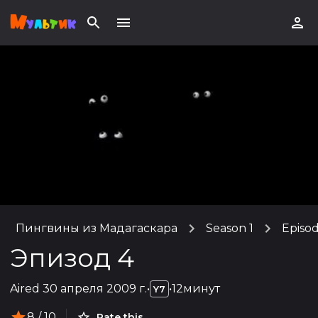
Пингвины из Мадагаскара
Season 1
Episo
Эпизод 4
Aired
30 апреля 2009 г.
•
•
12минут
Y7
8
/ 10
Rate this