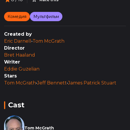
Комедия
Мультфильм
Created by
Eric Darnell
•
Tom McGrath
Director
Bret Haaland
Writer
Eddie Guzelian
Stars
Tom McGrath
•
Jeff Bennett
•
James Patrick Stuart
Cast
Tom McGrath