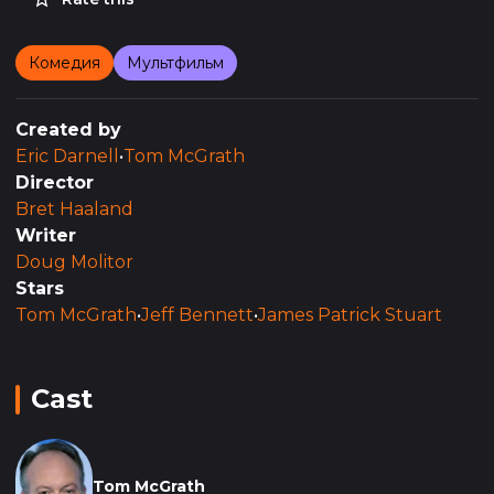
Комедия
Мультфильм
Created by
Eric Darnell
•
Tom McGrath
Director
Bret Haaland
Writer
Doug Molitor
Stars
Tom McGrath
•
Jeff Bennett
•
James Patrick Stuart
Cast
Tom McGrath