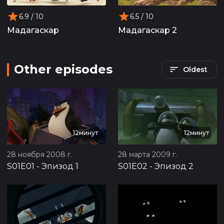
6.9
/ 10
6.5
/ 10
Мадагаскар
Мадагаскар 2
Other episodes
Oldest
12минут
12минут
28 ноября 2008 г.
28 марта 2009 г.
S01E01
-
Эпизод 1
S01E02
-
Эпизод 2