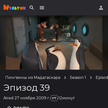
Пингвины из Мадагаскара
Season 1
Episo
Эпизод 39
Aired
27 ноября 2009 г.
•
•
12минут
Y7
Rate this