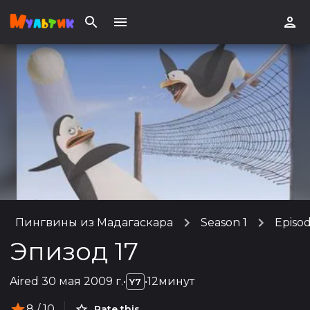
Пингвины из Мадагаскара
Season 1
Episod
Эпизод 17
Aired
30 мая 2009 г.
•
•
12минут
Y7
8
/ 10
Rate this