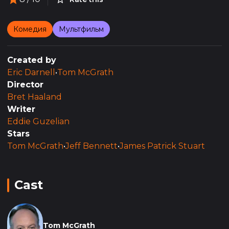
Комедия
Мультфильм
Created by
Eric Darnell
•
Tom McGrath
Director
Bret Haaland
Writer
Eddie Guzelian
Stars
Tom McGrath
•
Jeff Bennett
•
James Patrick Stuart
Cast
Tom McGrath