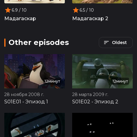
6.9
/ 10
6.5
/ 10
Мадагаскар
Мадагаскар 2
Other episodes
Oldest
12минут
12минут
28 ноября 2008 г.
28 марта 2009 г.
S01E01
-
Эпизод 1
S01E02
-
Эпизод 2