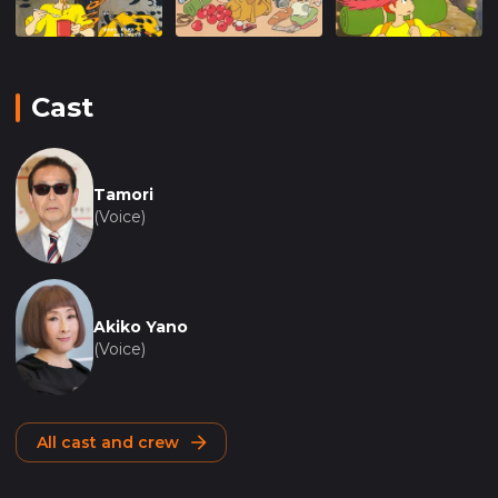
Cast
Tamori
(Voice)
Akiko Yano
(Voice)
All cast and crew