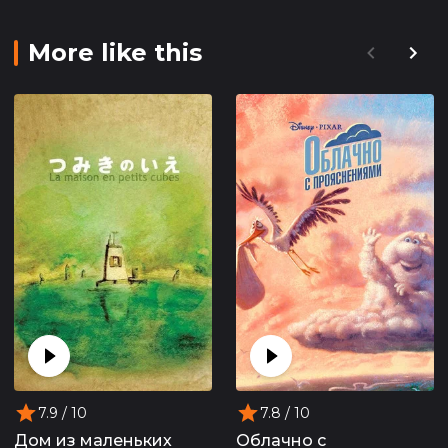
More like this
7.9
/ 10
7.8
/ 10
Дом из маленьких
Облачно с