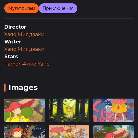
Мультфильм
Приключения
Director
Хаяо Миядзаки
Writer
Хаяо Миядзаки
Stars
Tamori
•
Akiko Yano
Images