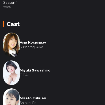
Season 1
2009
Cast
Ами Косимизу
Sumeragi Aika
Miyuki Sawashiro
E.T.A.I.
Misato Fukuen
Shinkai Eri