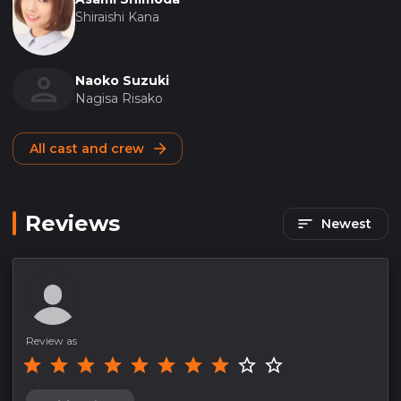
Shiraishi Kana
Naoko Suzuki
Nagisa Risako
All cast and crew
Reviews
Newest
Review as