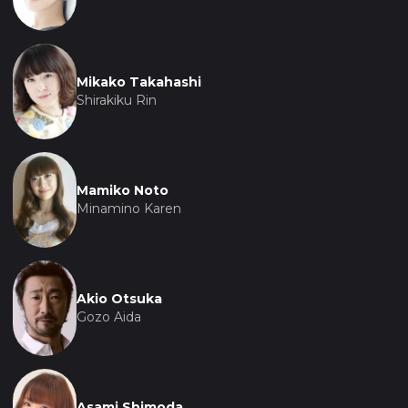
Mikako Takahashi
Shirakiku Rin
Mamiko Noto
Minamino Karen
Akio Otsuka
Gozo Aida
Asami Shimoda