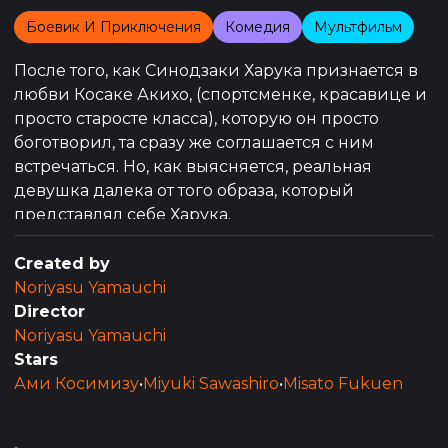
Боевик И Приключения
Комедия
Мультфильм
После того, как Синодзаки Харука признается в
любви Косаке Акихо, (спортсменке, красавице и
просто старосте класса), которую он просто
боготворил, та сразу же соглашается с ним
встречаться. Но, как выясняется, реальная
девушка далека от того образа, который
представлял себе Харука.
Created by
Noriyasu Yamauchi
Director
Noriyasu Yamauchi
Stars
Ами Косимизу
•
Miyuki Sawashiro
•
Misato Fukuen