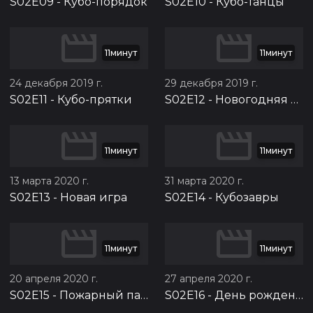
S02E09
-
Кубо-порядок
S02E10
-
Кубо-танцы
11минут
11минут
24 декабря 2019 г.
29 декабря 2019 г.
S02E11
-
Кубо-прятки
S02E12
-
Новогодняя история
11минут
11минут
13 марта 2020 г.
31 марта 2020 г.
S02E13
-
Новая игра
S02E14
-
Кубозавры
11минут
11минут
20 апреля 2020 г.
27 апреля 2020 г.
S02E15
-
Пожарный патруль
S02E16
-
День рождения Малинки