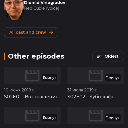
Diomid Vinogradov
Red Cubie (voice)
All cast and crew
Other episodes
Oldest
11минут
11минут
10 июня 2019 г.
31 июля 2019 г.
S02E01
-
Возвращение
S02E02
-
Кубо-кафе
11минут
11минут