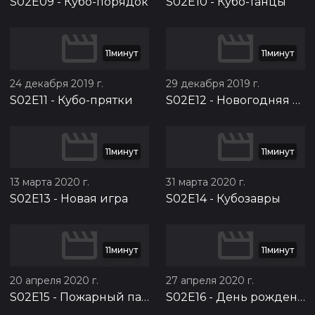
S02E09
-
Кубо-порядок
S02E10
-
Кубо-танцы
11минут
11минут
24 декабря 2019 г.
29 декабря 2019 г.
S02E11
-
Кубо-прятки
S02E12
-
Новогодняя история
11минут
11минут
13 марта 2020 г.
31 марта 2020 г.
S02E13
-
Новая игра
S02E14
-
Кубозавры
11минут
11минут
20 апреля 2020 г.
27 апреля 2020 г.
S02E15
-
Пожарный патруль
S02E16
-
День рождения Малинки