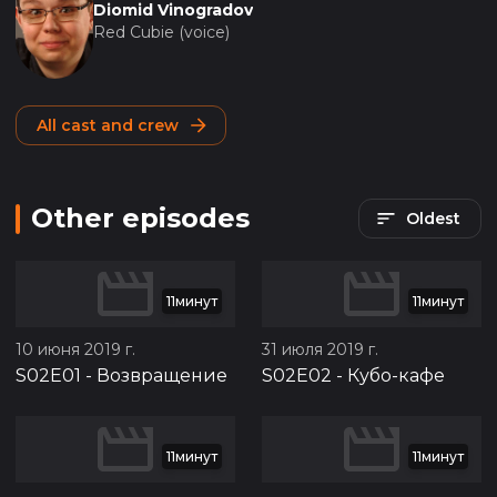
Diomid Vinogradov
Red Cubie (voice)
All cast and crew
Other episodes
Oldest
11минут
11минут
10 июня 2019 г.
31 июля 2019 г.
S02E01
-
Возвращение
S02E02
-
Кубо-кафе
11минут
11минут