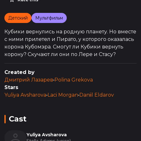
Детский
Мультфильм
Кубики вернулись на родную планету. Но вместе
с ними прилетел и Пирато, у которого оказалась
корона Кубомэра. Смогут ли Кубики вернуть
корону? Скучают ли они по Лере и Стасу?
Created by
Дмитрий Лазарев
•
Polina Grekova
Stars
Yuliya Avsharova
•
Laci Morgan
•
Daniil Eldarov
Cast
Yuliya Avsharova