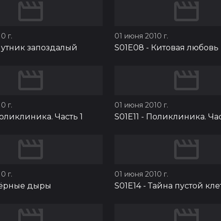
0 г.
01 июня 2010 г.
утник запоздалый
S01E08
-
Китовая любовь
0 г.
01 июня 2010 г.
оликлиника. Часть 1
S01E11
-
Поликлиника. Час
0 г.
01 июня 2010 г.
ёрные дыры
S01E14
-
Тайна пустой кле