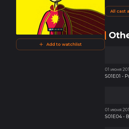
All cast
Othe
Add to watchlist
01 июня 201
S01E01
-
Р
01 июня 201
S01E04
-
В