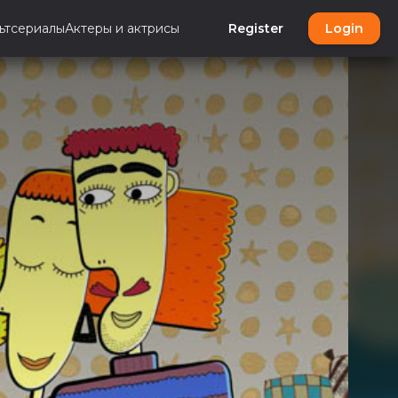
ьтсериалы
Актеры и актрисы
Register
Login