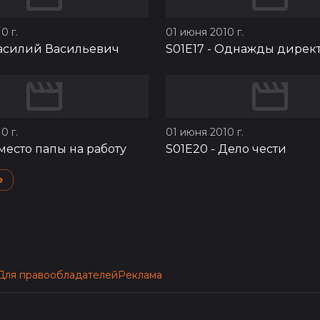
0 г.
01 июня 2010 г.
асилий Васильевич
S01E17
-
Однажды дирек
0 г.
01 июня 2010 г.
место папы на работу
S01E20
-
Дело чести
e
Для правообладателей
Реклама