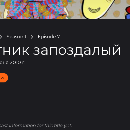
Season 1
Episode 7
тник запоздалый
юня 2010 г.
ьм
st information for this title yet.