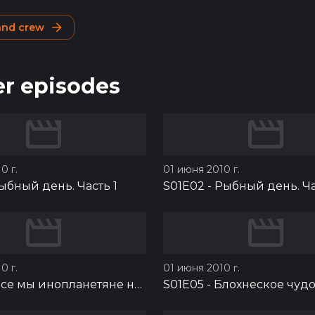
 and crew
r episodes
0 г.
01 июня 2010 г.
ыбный день. Часть 1
S01E02
-
Рыбный день. Ча
0 г.
01 июня 2010 г.
се мы инопланетяне на этой земле
S01E05
-
Блохнеское чуд