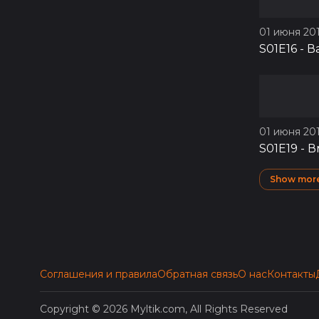
01 июня 201
S01E16
-
В
01 июня 201
S01E19
-
В
Show mor
Соглашения и правила
Обратная связь
О нас
Контакты
Copyright © 2026 Myltik.com, All Rights Reserved