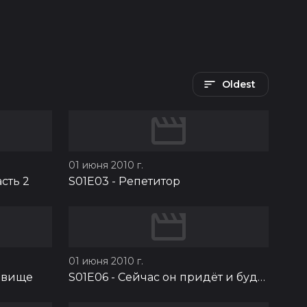
Oldest
01 июня 2010 г.
сть 2
S01E03
-
Репетитор
01 июня 2010 г.
овище
S01E06
-
Сейчас он придёт и будет весело