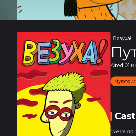
Везуха!
Пу
Aired
01 и
Мультфил
Cast
We've no ca