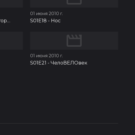
01 июня 2010 г.
тор…
S01E18
-
Нос
01 июня 2010 г.
S01E21
-
ЧелоВЕЛОвек