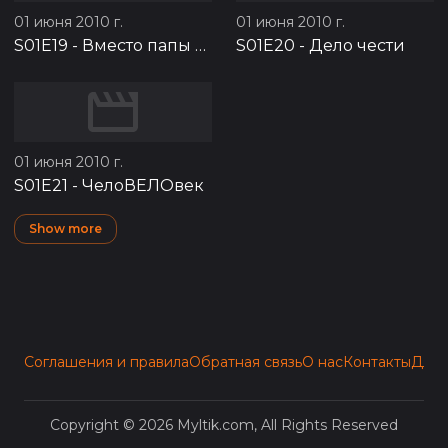
01 июня 2010 г.
01 июня 2010 г.
S01E19
-
Вместо папы на работу
S01E20
-
Дело чести
01 июня 2010 г.
S01E21
-
ЧелоВЕЛОвек
Show more
Соглашения и правила
Обратная связь
О нас
Контакты
Для 
Copyright © 2026 Myltik.com, All Rights Reserved