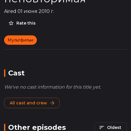
Aired
01 июня 2010 г.
Rate this
Мультфильм
Cast
We've no cast information for this title yet.
All cast and crew
Other episodes
Oldest