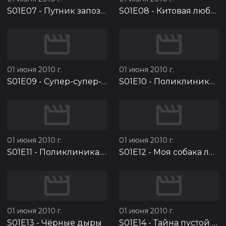
S01E07
-
Путник запоздалый
S01E08
-
Китовая любовь
01 июня 2010 г.
01 июня 2010 г.
S01E09
-
Супер-супер-супер мальчик
S01E10
-
Поликлиника. Часть 1
01 июня 2010 г.
01 июня 2010 г.
S01E11
-
Поликлиника. Часть 2
S01E12
-
Моя собака любит джаз
01 июня 2010 г.
01 июня 2010 г.
S01E13
-
Чёрные дыры
S01E14
-
Тайна пустой клетки