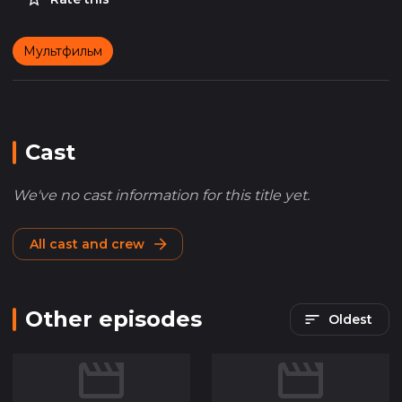
Мультфильм
Cast
We've no cast information for this title yet.
All cast and crew
Other episodes
Oldest