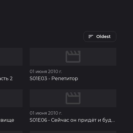
Oldest
01 июня 2010 г.
сть 2
S01E03
-
Репетитор
01 июня 2010 г.
овище
S01E06
-
Сейчас он придёт и будет весело