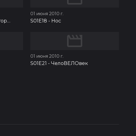
01 июня 2010 г.
тор…
S01E18
-
Нос
01 июня 2010 г.
S01E21
-
ЧелоВЕЛОвек