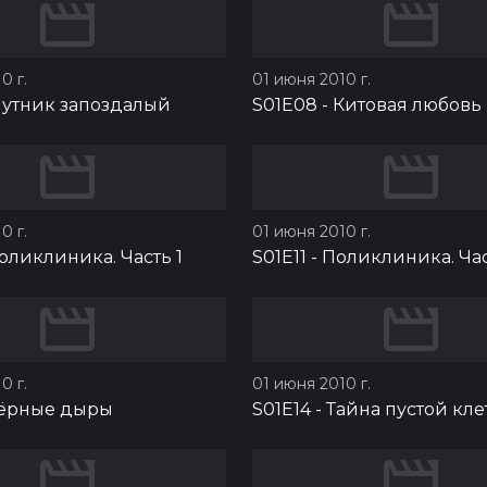
0 г.
01 июня 2010 г.
утник запоздалый
S01E08
-
Китовая любовь
0 г.
01 июня 2010 г.
оликлиника. Часть 1
S01E11
-
Поликлиника. Час
0 г.
01 июня 2010 г.
ёрные дыры
S01E14
-
Тайна пустой кле