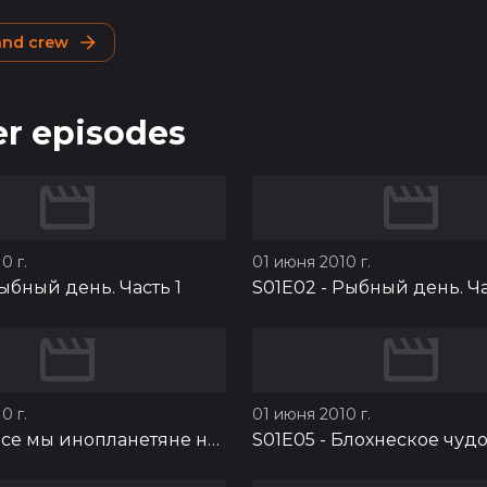
 and crew
r episodes
0 г.
01 июня 2010 г.
ыбный день. Часть 1
S01E02
-
Рыбный день. Ча
0 г.
01 июня 2010 г.
се мы инопланетяне на этой земле
S01E05
-
Блохнеское чуд