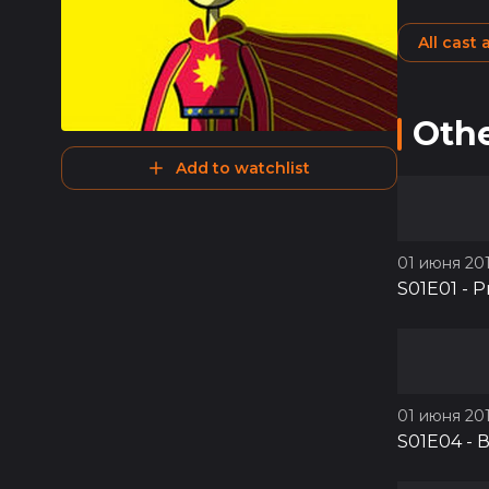
All cast
Othe
Add to watchlist
01 июня 201
S01E01
-
Р
01 июня 201
S01E04
-
В