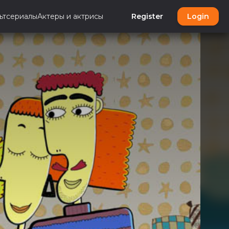
ьтсериалы
Актеры и актрисы
Register
Login