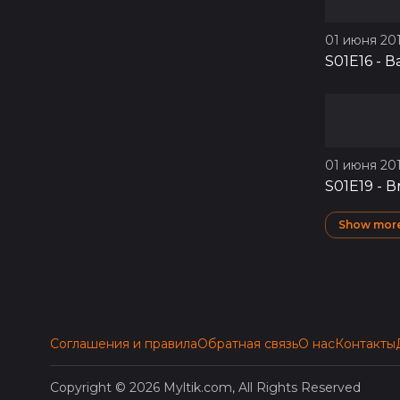
01 июня 201
S01E16
-
В
01 июня 201
S01E19
-
В
Show mor
Соглашения и правила
Обратная связь
О нас
Контакты
Copyright © 2026 Myltik.com, All Rights Reserved