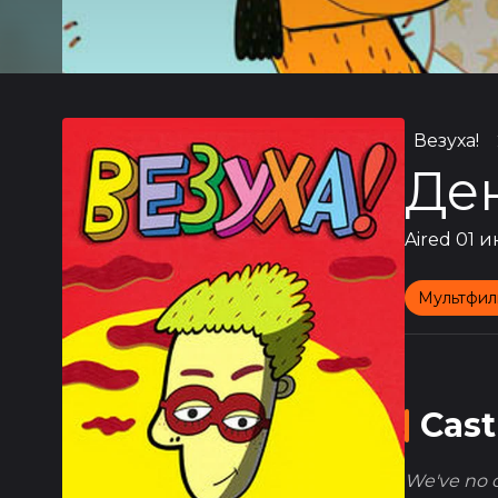
Везуха!
Де
Aired
01 и
Мультфил
Cast
We've no ca