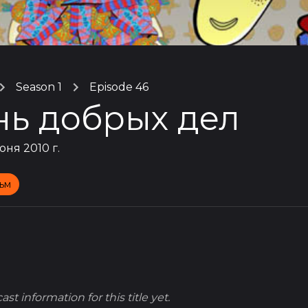
Season 1
Episode 46
нь добрых дел
юня 2010 г.
ьм
st information for this title yet.