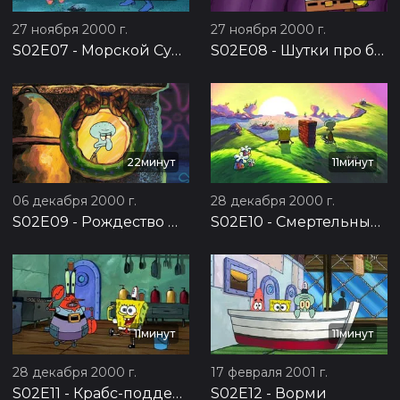
27 ноября 2000 г.
27 ноября 2000 г.
S02E07
-
Морской Супермен и Очкарик 3
S02E08
-
Шутки про белок
22минут
11минут
06 декабря 2000 г.
28 декабря 2000 г.
S02E09
-
Рождество — это кто?
S02E10
-
Смертельный пирог
11минут
11минут
28 декабря 2000 г.
17 февраля 2001 г.
S02E11
-
Крабс-подделка
S02E12
-
Ворми