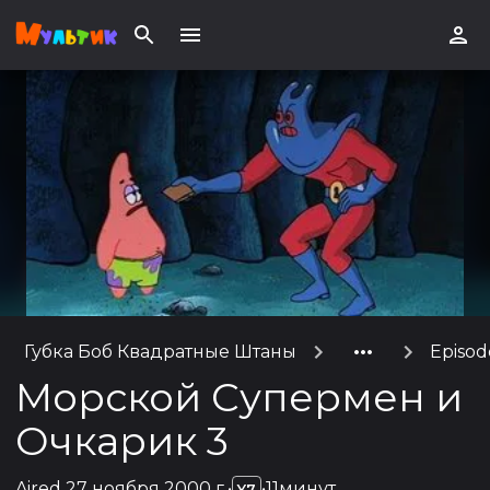
Губка Боб Квадратные Штаны
Episod
Морской Супермен и
Очкарик 3
Aired
27 ноября 2000 г.
•
•
11минут
Y7