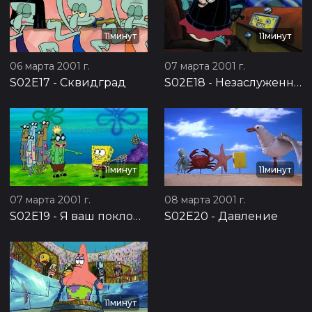
11минут
11минут
06 марта 2001 г.
07 марта 2001 г.
S02E17
-
Сквидград
S02E18
-
Незаслуженная награда
11минут
11минут
07 марта 2001 г.
08 марта 2001 г.
S02E19
-
Я ваш поклонник
S02E20
-
Давление
11минут