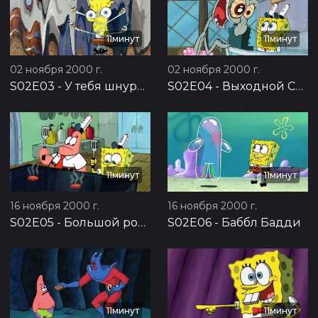
11минут
11минут
02 ноября 2000 г.
02 ноября 2000 г.
S02E03
-
У тебя шнурки не завязаны
S02E04
-
Выходной Сквида
11минут
11минут
16 ноября 2000 г.
16 ноября 2000 г.
S02E05
-
Большой розовый неудачник
S02E06
-
Баббл Бадди
11минут
11минут