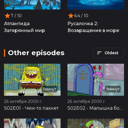
7
/ 10
6.4
/ 10
Атлантида
Русалочка 2:
Затерянный мир
Возвращение в море
Other episodes
Oldest
11минут
11минут
26 октября 2000 г.
26 октября 2000 г.
S02E01
-
Чем-то пахнет
S02E02
-
Малышка босс