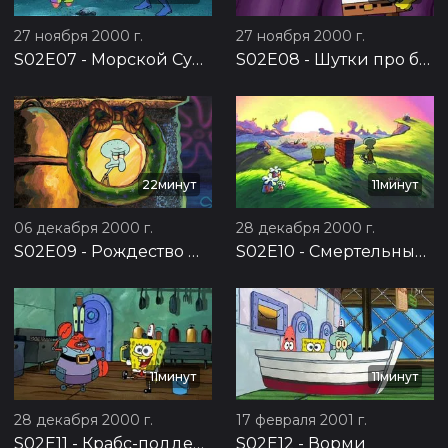
27 ноября 2000 г.
27 ноября 2000 г.
S02E07
-
Морской Супермен и Очкарик 3
S02E08
-
Шутки про белок
22минут
11минут
06 декабря 2000 г.
28 декабря 2000 г.
S02E09
-
Рождество — это кто?
S02E10
-
Смертельный пирог
11минут
11минут
28 декабря 2000 г.
17 февраля 2001 г.
S02E11
-
Крабс-подделка
S02E12
-
Ворми