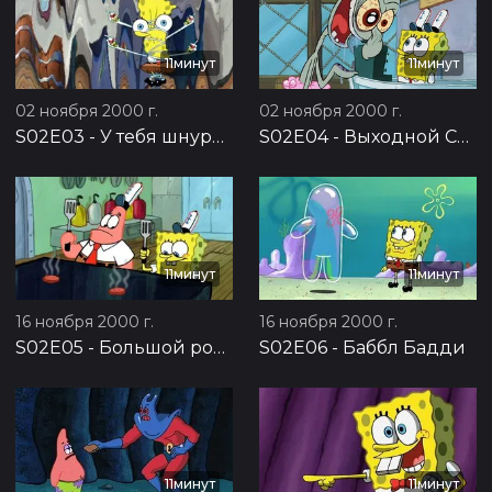
11минут
11минут
02 ноября 2000 г.
02 ноября 2000 г.
S02E03
-
У тебя шнурки не завязаны
S02E04
-
Выходной Сквида
11минут
11минут
16 ноября 2000 г.
16 ноября 2000 г.
S02E05
-
Большой розовый неудачник
S02E06
-
Баббл Бадди
11минут
11минут