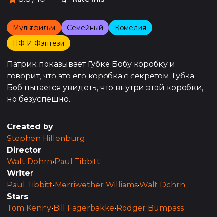
Мультфильм
Семейный
Комедия
НФ И Фэнтези
Патрик показывает Губке Бобу коробку и
говорит, что это его коробка с секретом. Губка
Боб пытается увидеть, что внутри этой коробки,
но безуспешно.
Created by
Stephen Hillenburg
Director
Walt Dohrn
•
Paul Tibbitt
Writer
Paul Tibbitt
•
Merriwether Williams
•
Walt Dohrn
Stars
Tom Kenny
•
Bill Fagerbakke
•
Rodger Bumpass