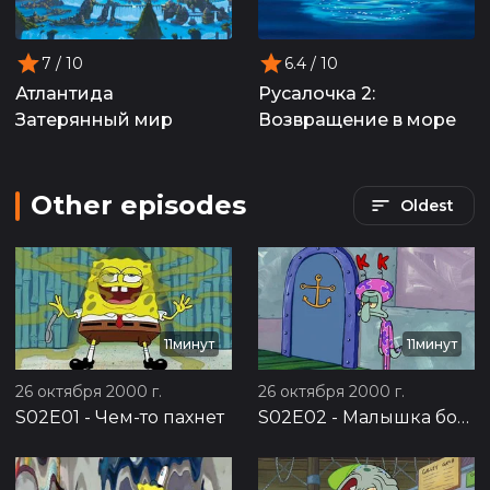
7
/ 10
6.4
/ 10
Атлантида
Русалочка 2:
Затерянный мир
Возвращение в море
Other episodes
Oldest
11минут
11минут
26 октября 2000 г.
26 октября 2000 г.
S02E01
-
Чем-то пахнет
S02E02
-
Малышка босс