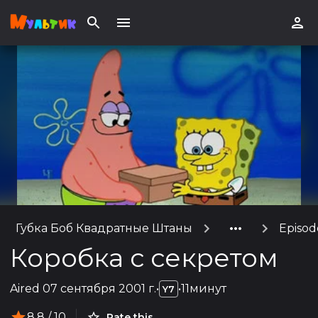
Губка Боб Квадратные Штаны
Episod
Коробка с секретом
Aired
07 сентября 2001 г.
•
•
11минут
Y7
8.8
/ 10
Rate this