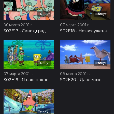
11минут
11минут
06 марта 2001 г.
07 марта 2001 г.
S02E17
-
Сквидград
S02E18
-
Незаслуженная награда
11минут
11минут
07 марта 2001 г.
08 марта 2001 г.
S02E19
-
Я ваш поклонник
S02E20
-
Давление
11минут