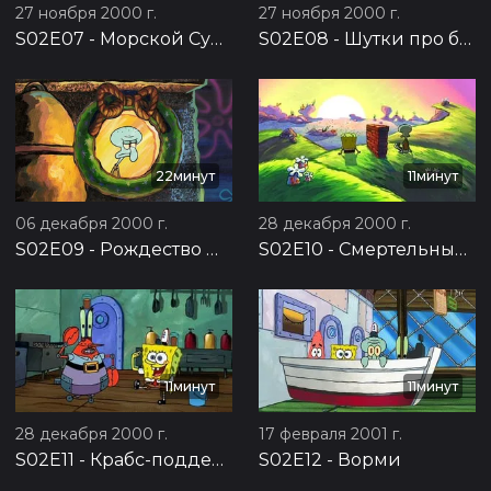
27 ноября 2000 г.
27 ноября 2000 г.
S02E07
-
Морской Супермен и Очкарик 3
S02E08
-
Шутки про белок
22минут
11минут
06 декабря 2000 г.
28 декабря 2000 г.
S02E09
-
Рождество — это кто?
S02E10
-
Смертельный пирог
11минут
11минут
28 декабря 2000 г.
17 февраля 2001 г.
S02E11
-
Крабс-подделка
S02E12
-
Ворми