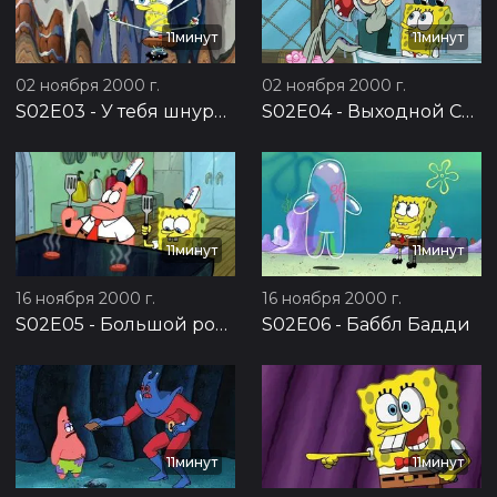
11минут
11минут
02 ноября 2000 г.
02 ноября 2000 г.
S02E03
-
У тебя шнурки не завязаны
S02E04
-
Выходной Сквида
11минут
11минут
16 ноября 2000 г.
16 ноября 2000 г.
S02E05
-
Большой розовый неудачник
S02E06
-
Баббл Бадди
11минут
11минут