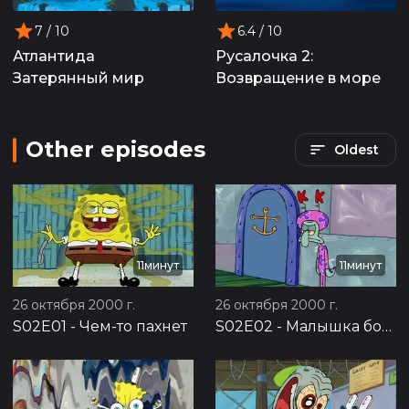
7
/ 10
6.4
/ 10
Атлантида
Русалочка 2:
Затерянный мир
Возвращение в море
Other episodes
Oldest
11минут
11минут
26 октября 2000 г.
26 октября 2000 г.
S02E01
-
Чем-то пахнет
S02E02
-
Малышка босс