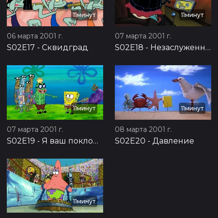
11минут
11минут
06 марта 2001 г.
07 марта 2001 г.
S02E17
-
Сквидград
S02E18
-
Незаслуженная награда
11минут
11минут
07 марта 2001 г.
08 марта 2001 г.
S02E19
-
Я ваш поклонник
S02E20
-
Давление
11минут