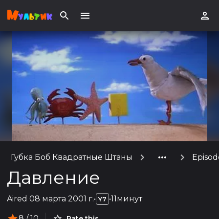
Губка Боб Квадратные Штаны
Episod
Давление
Aired
08 марта 2001 г.
•
•
11минут
Y7
8
/ 10
Rate this