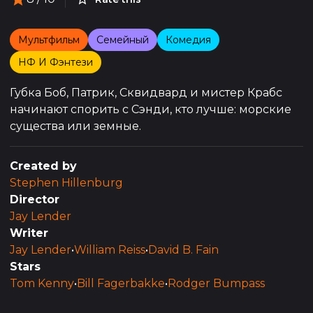
Мультфильм
Семейный
Комедия
НФ И Фэнтези
Губка Боб, Патрик, Сквидвард и мистер Крабс
начинают спорить с Сэнди, кто лучше: морские
существа или земные.
Created by
Stephen Hillenburg
Director
Jay Lender
Writer
Jay Lender
•
William Reiss
•
David B. Fain
Stars
Tom Kenny
•
Bill Fagerbakke
•
Rodger Bumpass