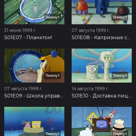
11минут
11минут
31 июля 1999 г.
07 августа 1999 г.
S01E07
-
Планктон!
S01E08
-
Капризные соседи
11минут
11минут
07 августа 1999 г.
14 августа 1999 г.
S01E09
-
Школа управления катерами
S01E10
-
Доставка пиццы
11минут
11минут