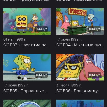
8минут
11минут
01 мая 1999 г.
17 июля 1999 г.
S01E03
-
Чаепитие под куполом
S01E04
-
Мыльные пузыри
11минут
11минут
17 июля 1999 г.
31 июля 1999 г.
S01E05
-
Порванные штаны
S01E06
-
Ловля медуз