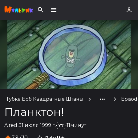
Губка Боб Квадратные Штаны
Episod
Планктон!
Aired
31 июля 1999 г.
•
•
11минут
Y7
7.9
/ 10
Rate this