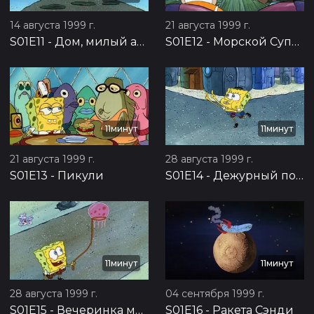
14 августа 1999 г.
21 августа 1999 г.
S01E11
-
Дом, милый ананас
S01E12
-
Морской Супермен и Очкарик
11минут
11минут
21 августа 1999 г.
28 августа 1999 г.
S01E13
-
Пикули
S01E14
-
Дежурный по школе
11минут
11минут
28 августа 1999 г.
04 сентября 1999 г.
S01E15
-
Вечеринка медуз
S01E16
-
Ракета Сэнди