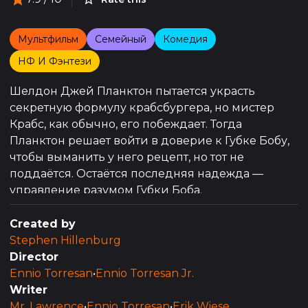
Мультфильм
Семейный
Комедия
НФ И Фэнтези
Шелдон Джей Планктон пытается украсть
секретную формулу крабсбургера, но мистер
Крабс, как обычно, его побеждает. Тогда
Планктон решает войти в доверие к Губке Бобу,
чтобы выманить у него рецепт, но тот не
поддаётся. Остаётся последняя надежда —
управление разумом Губки Боба.
Created by
Stephen Hillenburg
Director
Ennio Torresan
•
Ennio Torresan Jr.
Writer
Mr. Lawrence
•
Ennio Torresan
•
Erik Wiese