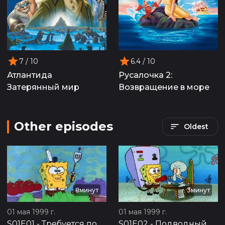
7
/ 10
6.4
/ 10
Атлантида
Русалочка 2:
Затерянный мир
Возвращение в море
Other episodes
Oldest
8минут
3минут
01 мая 1999 г.
01 мая 1999 г.
S01E01
-
Требуется помощник
S01E02
-
Подводный пылесос