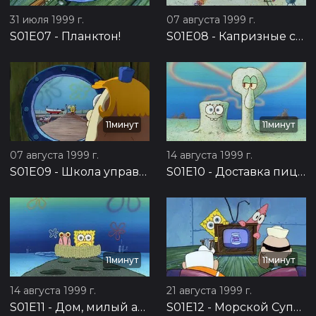
31 июля 1999 г.
07 августа 1999 г.
S01E07
-
Планктон!
S01E08
-
Капризные соседи
11минут
11минут
07 августа 1999 г.
14 августа 1999 г.
S01E09
-
Школа управления катерами
S01E10
-
Доставка пиццы
11минут
11минут
14 августа 1999 г.
21 августа 1999 г.
S01E11
-
Дом, милый ананас
S01E12
-
Морской Супермен и Очкарик