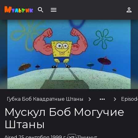
Губка Боб Квадратные Штаны
Episod
Мускул Боб Могучие
Штаны
Aired
25 сентября 1999 г.
•
•
11минут
Y7