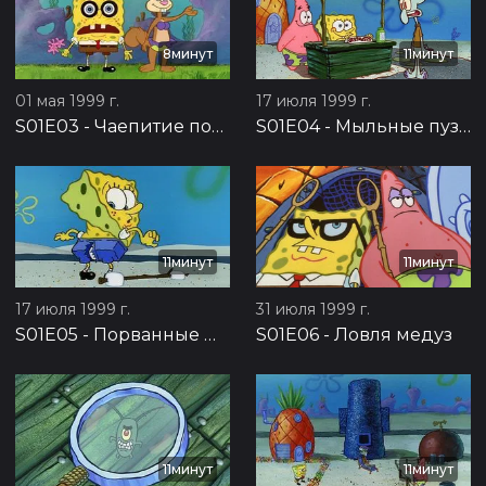
8минут
11минут
01 мая 1999 г.
17 июля 1999 г.
S01E03
-
Чаепитие под куполом
S01E04
-
Мыльные пузыри
11минут
11минут
17 июля 1999 г.
31 июля 1999 г.
S01E05
-
Порванные штаны
S01E06
-
Ловля медуз
11минут
11минут