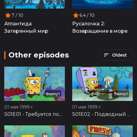
7
/ 10
6.4
/ 10
Атлантида
Русалочка 2:
Затерянный мир
Возвращение в море
Other episodes
Oldest
8минут
3минут
01 мая 1999 г.
01 мая 1999 г.
S01E01
-
Требуется помощник
S01E02
-
Подводный пылесос