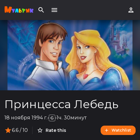
Принцесса Лебедь
18 ноября 1994 г.
•
•
1ч. 30минут
G
6.6
/ 10
Rate this
Watchlist