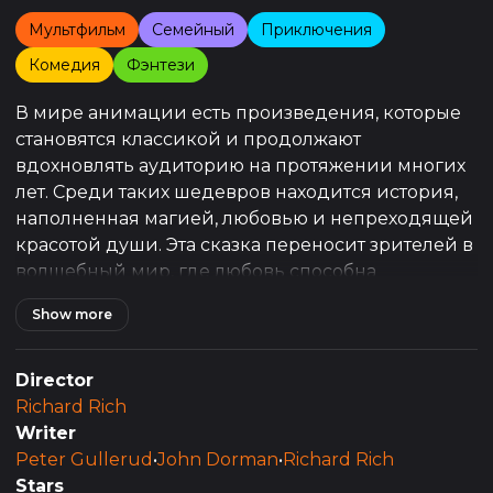
Мультфильм
Семейный
Приключения
Комедия
Фэнтези
В мире анимации есть произведения, которые
становятся классикой и продолжают
вдохновлять аудиторию на протяжении многих
лет. Среди таких шедевров находится история,
наполненная магией, любовью и непреходящей
красотой души. Эта сказка переносит зрителей в
волшебный мир, где любовь способна
преодолеть любые препятствия, а доброта и
Show more
чистота сердца являются истинной силой. В
центре повествования – история принцессы, чья
судьба была жестоко изменена злым колдуном,
Director
но её несгибаемый дух и вера в любовь
Richard Rich
помогают ей противостоять темным силам.
Writer
Peter Gullerud
•
John Dorman
•
Richard Rich
Главная героиня этой истории, принцесса Одетт,
Stars