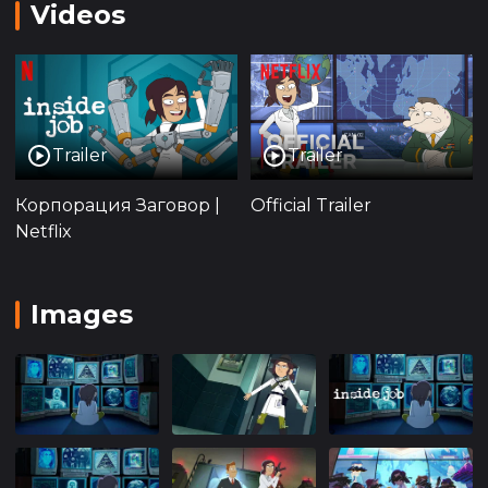
корпорации действует некая тайная группа,
Videos
стремящаяся использовать ресурсы компании
для своих загадочных целей. Герой встречает на
своем пути разнообразных коллег: от искренне
преданных своему делу профессионалов до
хитроумных манипуляторов, каждый из которых
Trailer
Trailer
играет свою роль в корпоративной игре. По
мере того как сюжет разворачивается, главный
Корпорация Заговор |
Official Trailer
герой осознает, что его собственные ценности и
Netflix
убеждения будут поставлены на испытание в
этой борьбе за правду и справедливость внутри
корпоративных стен.
Images
"Корпорация Заговор" исследует тему морали и
этики в бизнесе, ставя перед зрителем вопросы
о границах компромисса и личной
ответственности в условиях корпоративной
культуры. Мультфильм обладает уникальным
визуальным стилем, который сочетает в себе