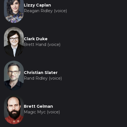
Lizzy Caplan
темы личной и профессиональной жизни в
Reagan Ridley (voice)
современном обществе, делая его актуальным и
значимым для зрителей разных возрастов и
интересов.
Clark Duke
Brett Hand (voice)
Christian Slater
Rand Ridley (voice)
Brett Gelman
Magic Myc (voice)