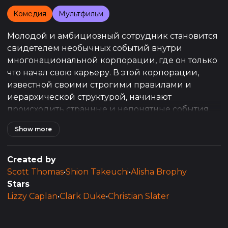
Комедия
Мультфильм
Молодой и амбициозный сотрудник становится
свидетелем необычных событий внутри
многонациональной корпорации, где он только
что начал свою карьеру. В этой корпорации,
известной своими строгими правилами и
иерархической структурой, начинают
происходить странные и непонятные события,
которые заставляют главного героя задуматься о
Show more
реальных целях и задачах организации. В
попытке разгадать тайны корпорации и
выяснить, кто стоит за заговором, герой
Created by
погружается в мир корпоративных интриг,
Scott Thomas
•
Shion Takeuchi
•
Alisha Brophy
тайных сговоров и неожиданных открытий.
Stars
Lizzy Caplan
•
Clark Duke
•
Christian Slater
С каждым новым делом, порученным главному
герою, становится всё более очевидным, что в