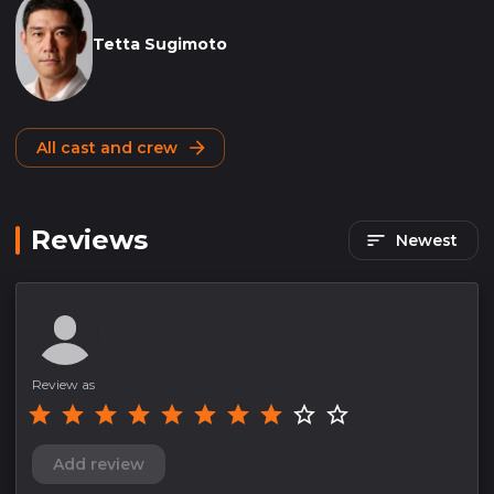
Tetta Sugimoto
All cast and crew
Reviews
Newest
Review as
Add review