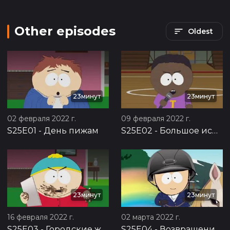
Other episodes
Oldest
23минут
23минут
02 февраля 2022 г.
09 февраля 2022 г.
S25E01
-
День пижам
S25E02
-
Большое исправление
23минут
23минут
16 февраля 2022 г.
02 марта 2022 г.
S25E03
-
Городские жители
S25E04
-
Возвращение к холодной войне