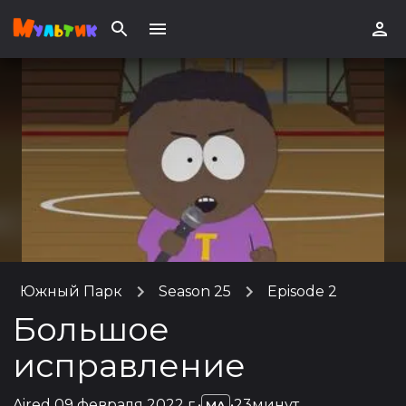
Южный Парк
Season 25
Episode 2
Большое
исправление
Aired
09 февраля 2022 г.
•
•
23минут
MA