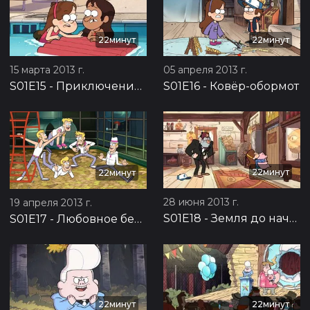
22минут
22минут
15 марта 2013 г.
05 апреля 2013 г.
S01E15
-
Приключение в бассейне
S01E16
-
Ковёр-обормот
22минут
22минут
28 июня 2013 г.
19 апреля 2013 г.
S01E18
-
Земля до начала свиней
S01E17
-
Любовное безумие
22минут
22минут