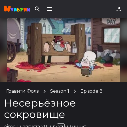
Гравити Фолз
Season 1
Episode 8
Несерьёзное
сокровище
Aired
17 августа 2012 г.
•
•
22минут
Y7