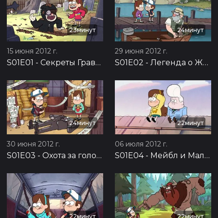
23минут
24минут
15 июня 2012 г.
29 июня 2012 г.
S01E01
-
Секреты Гравити Фолз
S01E02
-
Легенда о Живогрызе
24минут
22минут
30 июня 2012 г.
06 июля 2012 г.
S01E03
-
Охота за головой
S01E04
-
Мейбл и Малыш Гедеон
22минут
22минут