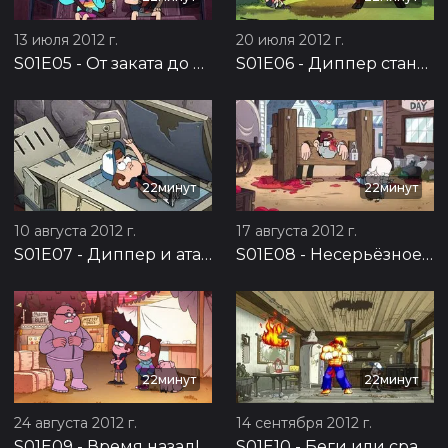
13 июля 2012 г.
20 июля 2012 г.
S01E05
-
От заката до рассвета
S01E06
-
Диппер становится мужиком
22минут
22минут
10 августа 2012 г.
17 августа 2012 г.
S01E07
-
Диппер и атака клонов
S01E08
-
Несерьёзное сокровище
22минут
22минут
24 августа 2012 г.
14 сентября 2012 г.
S01E09
-
Время назад!
S01E10
-
Беги или сражайся