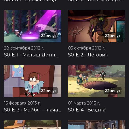
22минут
22минут
28 сентября 2012 г.
05 октября 2012 г.
S01E11
-
Малыш Диппер
S01E12
-
Летовин
22минут
22минут
15 февраля 2013 г.
01 марта 2013 г.
S01E13
-
Мэйбл — начальница
S01E14
-
Бездна!