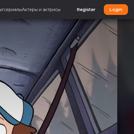
ьтсериалы
Актеры и актрисы
Register
Login