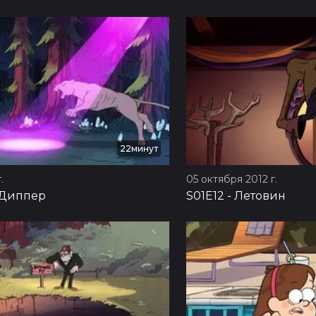
22минут
.
05 октября 2012 г.
Диппер
S01E12
-
Летовин