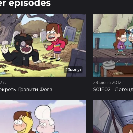
r episodes
23минут
 г.
29 июня 2012 г.
екреты Гравити Фолз
S01E02
-
Легенд