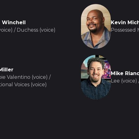
l Winchell
Kevin Mic
oice) / Duchess (voice)
Possessed 
Miller
Mike Rian
e Valentino (voice) /
Lee (voice)
ional Voices (voice)