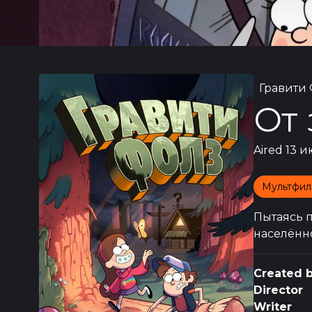
Гравити
От 
Aired
13 и
Мультфил
Пытаясь п
населённ
Created 
Director
Writer