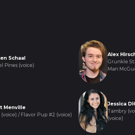
Alex Hirsc
ten Schaal
Grunkle Sta
l Pines (voice)
Man McGuck
Jessica Di
t Menville
Tambry (voi
(voice) / Flavor Pup #2 (voice)
(voice)