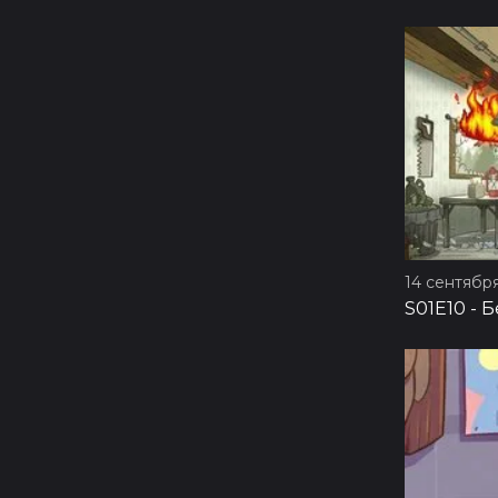
14 сентября
S01E10
-
Б