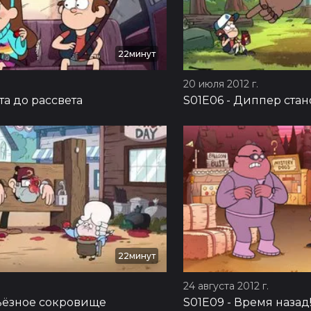
22минут
20 июля 2012 г.
та до рассвета
S01E06
-
Диппер стан
22минут
24 августа 2012 г.
ьёзное сокровище
S01E09
-
Время назад