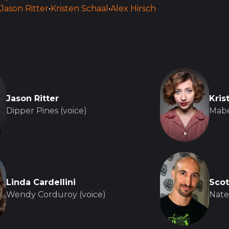
Jason Ritter
•
Kristen Schaal
•
Alex Hirsch
Jason Ritter
Kris
Dipper Pines (voice)
Mabe
Linda Cardellini
Scot
Wendy Corduroy (voice)
Nate 