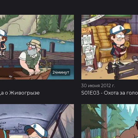
24минут
30 июня 2012 г.
а о Живогрызе
S01E03
-
Охота за гол