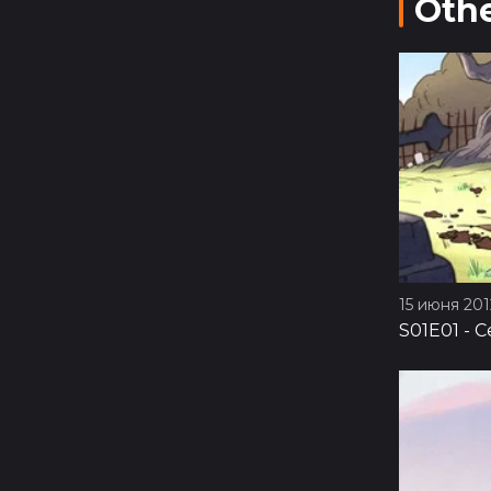
Othe
15 июня 2012
S01E01
-
С