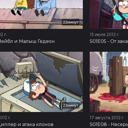
22минут
2 г.
13 июля 2012 г.
ейбл и Малыш Гедеон
S01E05
-
От зака
22минут
012 г.
17 августа 2012 г.
иппер и атака клонов
S01E08
-
Несер