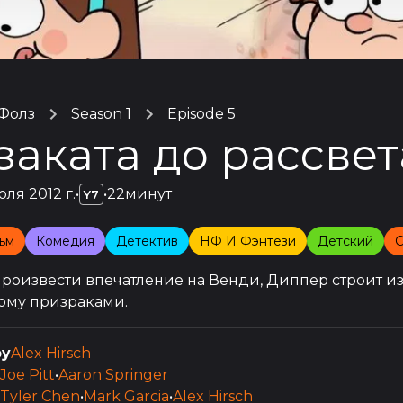
 Фолз
Season 1
Episode 5
заката до рассвет
юля 2012 г.
•
•
22минут
Y7
ьм
Комедия
Детектив
НФ И Фэнтези
Детский
роизвести впечатление на Венди, Диппер строит из 
ому призраками.
by
Alex Hirsch
Joe Pitt
•
Aaron Springer
Tyler Chen
•
Mark Garcia
•
Alex Hirsch