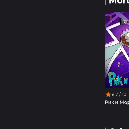
More
8.7
/ 10
Рик и Мо