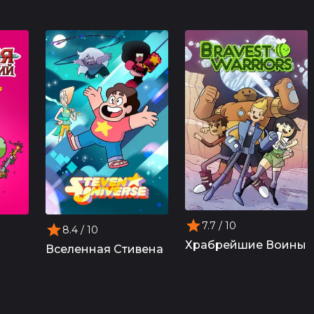
7.7
/ 10
8.4
/ 10
Храбрейшие Воины
Вселенная Стивена