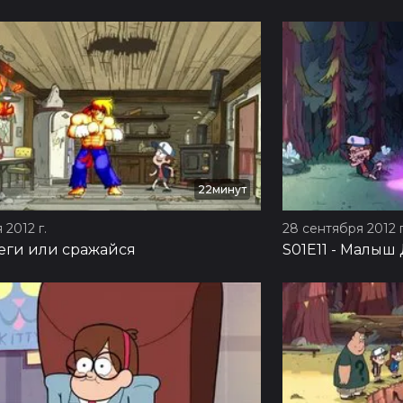
22минут
 2012 г.
28 сентября 2012 г
еги или сражайся
S01E11
-
Малыш 