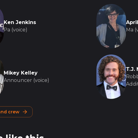
Ken Jenkins
Apri
Pa (voice)
Ma (v
T.J. 
Mikey Kelley
Robbi
Announcer (voice)
Addit
 and crew