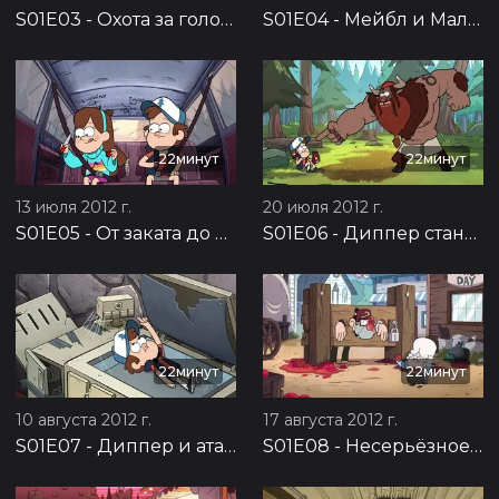
S01E03
-
Охота за головой
S01E04
-
Мейбл и Малыш Гедеон
22минут
22минут
13 июля 2012 г.
20 июля 2012 г.
S01E05
-
От заката до рассвета
S01E06
-
Диппер становится мужиком
22минут
22минут
10 августа 2012 г.
17 августа 2012 г.
S01E07
-
Диппер и атака клонов
S01E08
-
Несерьёзное сокровище