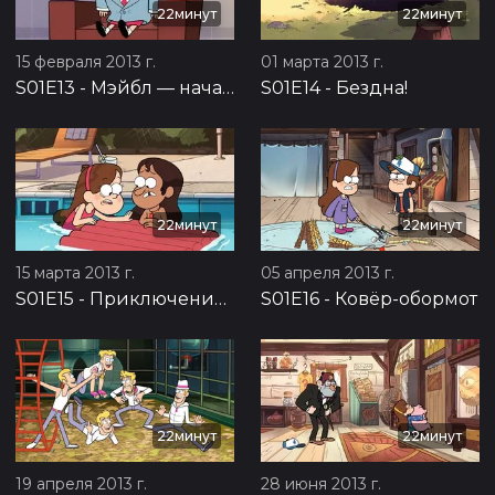
22минут
22минут
15 февраля 2013 г.
01 марта 2013 г.
S01E13
-
Мэйбл — начальница
S01E14
-
Бездна!
22минут
22минут
15 марта 2013 г.
05 апреля 2013 г.
S01E15
-
Приключение в бассейне
S01E16
-
Ковёр-обормот
22минут
22минут
28 июня 2013 г.
19 апреля 2013 г.