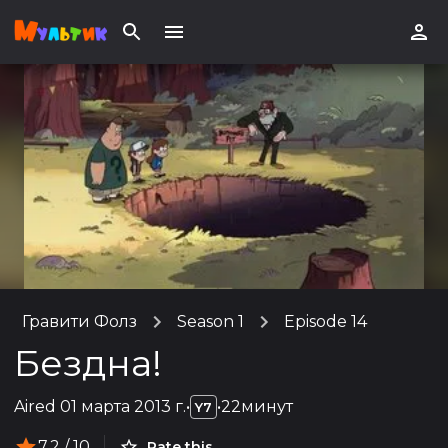
Гравити Фолз
Season 1
Episode 14
Бездна!
Aired
01 марта 2013 г.
•
•
22минут
Y7
7.2
/ 10
Rate this