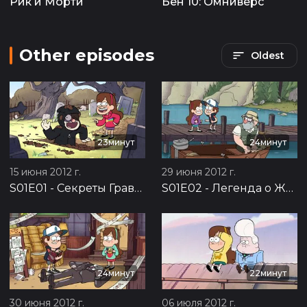
Рик и Морти
Бен 10: Омниверс
Other episodes
Oldest
23минут
24минут
15 июня 2012 г.
29 июня 2012 г.
S01E01
-
Секреты Гравити Фолз
S01E02
-
Легенда о Живогрызе
24минут
22минут
30 июня 2012 г.
06 июля 2012 г.