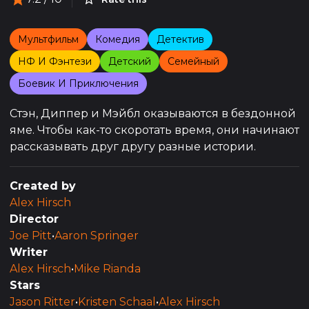
Мультфильм
Комедия
Детектив
НФ И Фэнтези
Детский
Семейный
Боевик И Приключения
Стэн, Диппер и Мэйбл оказываются в бездонной
яме. Чтобы как-то скоротать время, они начинают
рассказывать друг другу разные истории.
Created by
Alex Hirsch
Director
Joe Pitt
•
Aaron Springer
Writer
Alex Hirsch
•
Mike Rianda
Stars
Jason Ritter
•
Kristen Schaal
•
Alex Hirsch