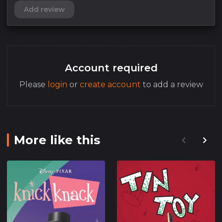
Add review
работа, а также поддержка близких. Эта история
доказывает, что каждый может стать звездой,
независимо от того, насколько велик или мал
его стартовый пункт, главное – не бояться
мечтать и идти к своей мечте, несмотря на все
Account required
препятствия.
Please
login
or
create account
to add a review
More like this