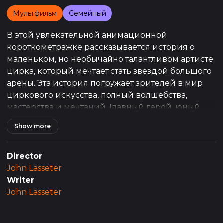
Мультфильм
Семейный
В этой увлекательной анимационной
короткометражке рассказывается история о
маленьком, но необычайно талантливом артисте
цирка, который мечтает стать звездой большого
арены. Эта история погружает зрителей в мир
циркового искусства, полный волшебства,
мастерства и мечтаний. Главный герой, юный
артист, обладает не только невероятным
Show more
талантом, но и несгибаемой волей и
стремлением доказать всем, что даже самый
маленький может достичь больших высот.
Director
John Lasseter
С самого начала мультфильма зрители
Writer
становятся свидетелями удивительной
John Lasseter
атмосферы цирка, где каждое выступление – это
история о смелости, творчестве и стремлении