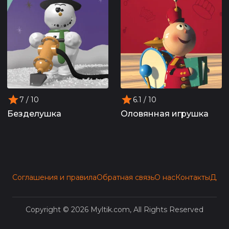
7
/ 10
6.1
/ 10
Безделушка
Оловянная игрушка
Соглашения и правила
Обратная связь
О нас
Контакты
Для 
Copyright © 2026 Myltik.com, All Rights Reserved