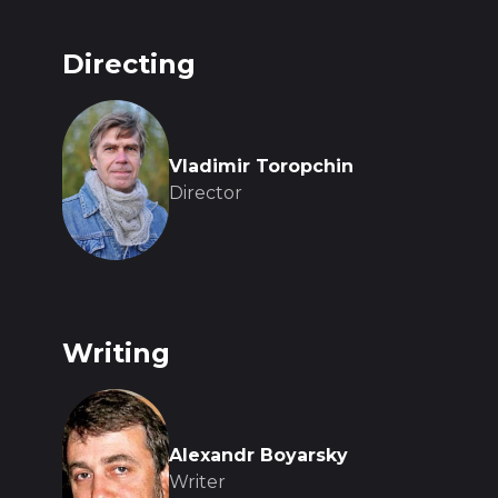
Directing
Vladimir Toropchin
Director
Writing
Alexandr Boyarsky
Writer