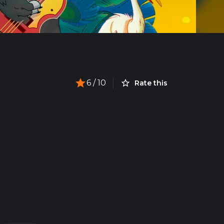
6
/ 10
Rate this