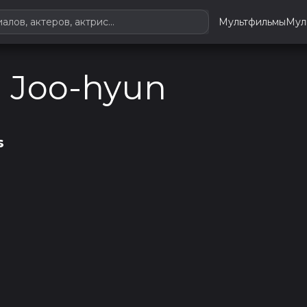
Мультфильмы
Мул
 Joo-hyun
s