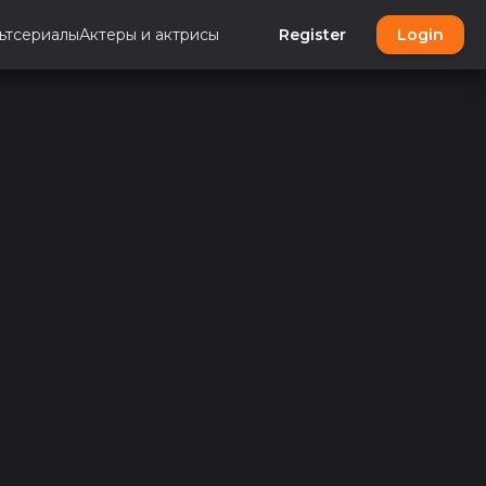
ьтсериалы
Актеры и актрисы
Register
Login