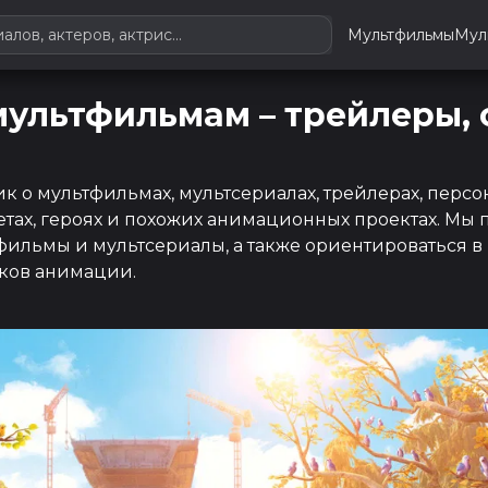
Мультфильмы
Мул
мультфильмам – трейлеры,
 о мультфильмах, мультсериалах, трейлерах, персон
етах, героях и похожих анимационных проектах. Мы 
льмы и мультсериалы, а также ориентироваться в п
иков анимации.