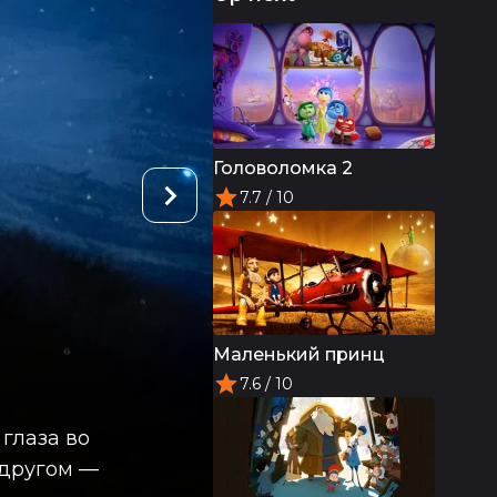
Головоломка 2
7.7
/ 10
Маленький принц
7.6
/ 10
глаза во
 другом —