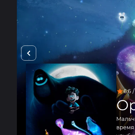
6.6
/
Ор
Мальч
время