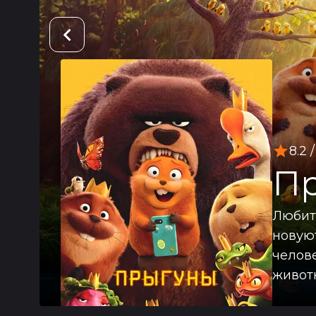
8.2
/
П
Любит
новую
челов
животн