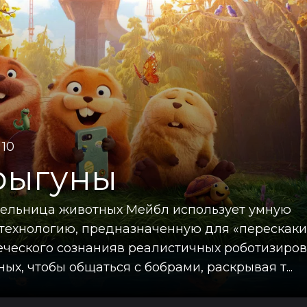
 10
рыгуны
ельница животных Мейбл использует умную
технологию, предназначенную для «перескак
еческого сознанияв реалистичных роботизиро
ых, чтобы общаться с бобрами, раскрывая т...