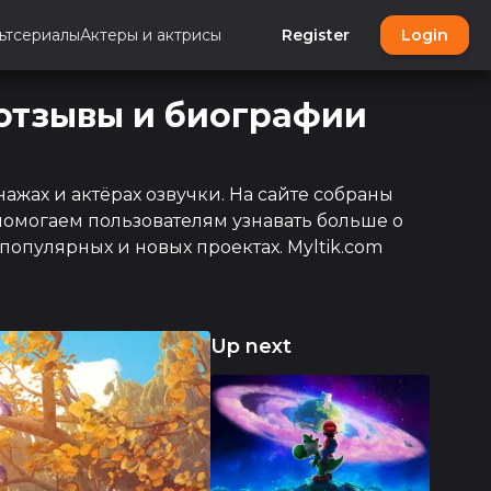
ьтсериалы
Актеры и актрисы
Register
Login
 отзывы и биографии
ажах и актёрах озвучки. На сайте собраны
помогаем пользователям узнавать больше о
опулярных и новых проектах. Myltik.com
Up next