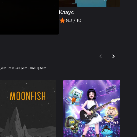
Клаус
8.3
/ 10
ам, месяцам, жанрам