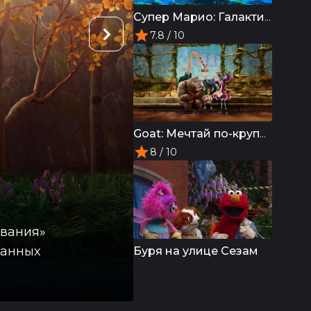
Супер Марио: Галактическое кино
7.8
/ 10
Goat: Мечтай по-крупному
8
/ 10
ивания»
ванных
Буря на улице Сезам