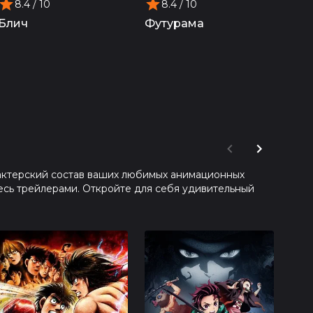
8.4
/ 10
8.4
/ 10
8
Блич
Футурама
Лед
актерский состав ваших любимых анимационных
есь трейлерами. Откройте для себя удивительный